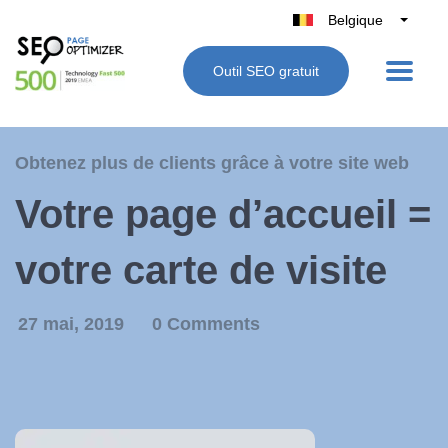
Belgique
België
Outil SEO gratuit
Nederland
France
Deutschland
Obtenez plus de clients grâce à votre site web
UK
Votre page d’accueil =
España
Italie
votre carte de visite
27 mai, 2019
0 Comments