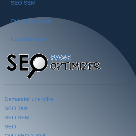
SEO SEM
Outil SEO gratuit
Nos références
Demander une offre
SEO Test
SEO SEM
SEO
Outil SEO gratuit