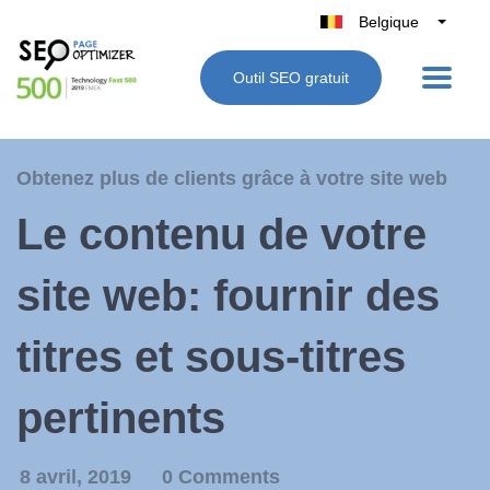
Belgique
België
Outil SEO gratuit
Nederland
France
Deutschland
Obtenez plus de clients grâce à votre site web
UK
Le contenu de votre
España
Italie
site web: fournir des
titres et sous-titres
pertinents
8 avril, 2019
0 Comments