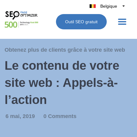
Belgique
België
Outil SEO gratuit
Nederland
France
Deutschland
Obtenez plus de clients grâce à votre site web
UK
Le contenu de votre
España
Italie
site web : Appels-à-
l’action
6 mai, 2019
0 Comments