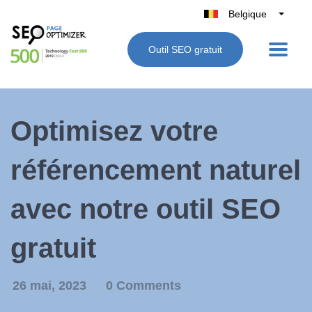
Belgique
België
Outil SEO gratuit
Nederland
France
Deutschland
Optimisez votre
UK
España
référencement naturel
Italie
avec notre outil SEO
gratuit
26 mai, 2023
0 Comments