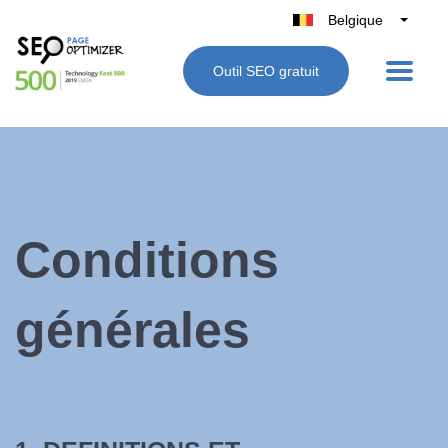
Belgique
België
Outil SEO gratuit
Nederland
France
Deutschland
UK
España
Italie
Conditions
générales