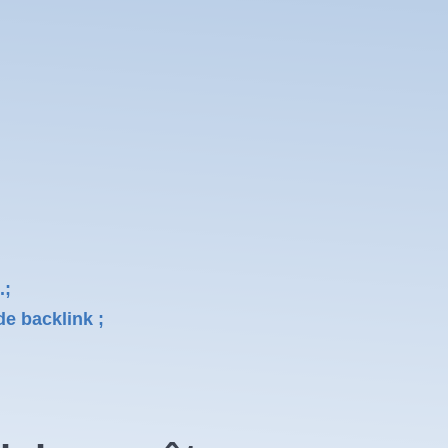
.;
de backlink ;