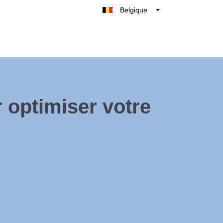
Belgique
België
Nederland
France
Deutschland
UK
r optimiser votre
España
Italie