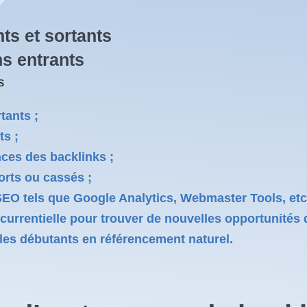
nts et sortants
ns entrants
s
tants ;
ts ;
nces des backlinks ;
orts ou cassés ;
 SEO tels que Google Analytics, Webmaster Tools, etc
ncurrentielle pour trouver de nouvelles opportunités 
r les débutants en référencement naturel.