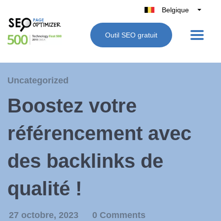
Belgique
België
Outil SEO gratuit
Nederland
France
Deutschland
Uncategorized
UK
Boostez votre
España
Italie
référencement avec
des backlinks de
qualité !
27 octobre, 2023
0 Comments