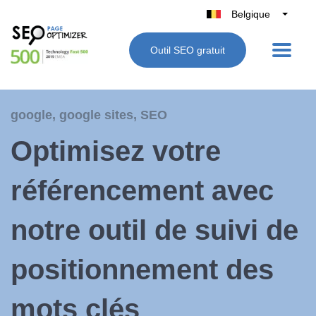
Belgique
België
Outil SEO gratuit
Nederland
France
Deutschland
google
,
google sites
,
SEO
UK
Optimisez votre
España
Italie
référencement avec
notre outil de suivi de
positionnement des
mots clés