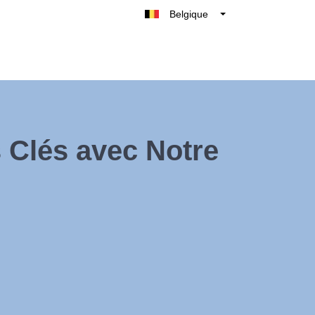
Belgique
België
Nederland
France
Deutschland
UK
 Clés avec Notre
España
Italie