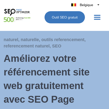
Belgique
België
Outil SEO gratuit
Nederland
France
Deutschland
naturel
,
naturelle
,
outils referencement
,
UK
referencement naturel
,
SEO
España
Améliorez votre
Italie
référencement site
web gratuitement
avec SEO Page