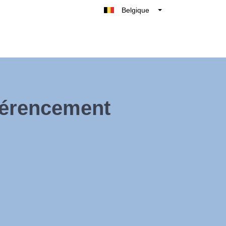
Belgique
België
Nederland
France
Deutschland
UK
férencement
España
Italie