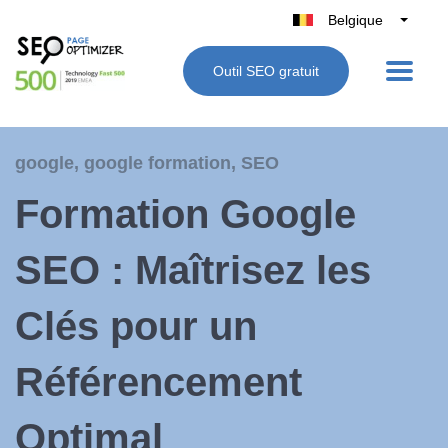
Belgique
België
Outil SEO gratuit
Nederland
France
Deutschland
google
,
google formation
,
SEO
UK
Formation Google
España
Italie
SEO : Maîtrisez les
Clés pour un
Référencement
Optimal