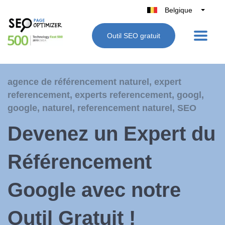
Belgique
België
Outil SEO gratuit
Nederland
France
Deutschland
agence de référencement naturel
,
expert
UK
referencement
,
experts referencement
,
googl
,
España
google
,
naturel
,
referencement naturel
,
SEO
Italie
Devenez un Expert du
Référencement
Google avec notre
Outil Gratuit !