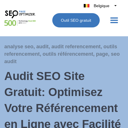
Belgique
België
Outil SEO gratuit
Nederland
France
Deutschland
analyse seo
,
audit
,
audit referencement
,
outils
UK
referencement
,
outils référencement
,
page
,
seo
España
audit
Italie
Audit SEO Site
Gratuit: Optimisez
Votre Référencement
en Ligne avec Facilité