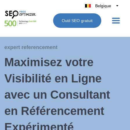
Belgique
België
Outil SEO gratuit
Nederland
France
Deutschland
expert referencement
UK
Maximisez votre
España
Italie
Visibilité en Ligne
avec un Consultant
en Référencement
Expérimenté