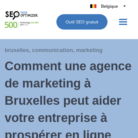
Belgique
België
Outil SEO gratuit
Nederland
France
Deutschland
bruxelles
,
communication
,
marketing
UK
Comment une agence
España
Italie
de marketing à
Bruxelles peut aider
votre entreprise à
prospérer en ligne