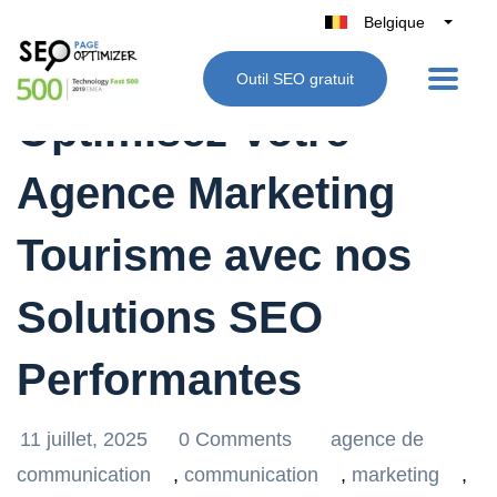
Belgique
België
Outil SEO gratuit
Nederland
Optimisez Votre
France
Deutschland
Agence Marketing
UK
España
Tourisme avec nos
Italie
Solutions SEO
Performantes
11 juillet, 2025
0 Comments
agence de
communication
,
communication
,
marketing
,