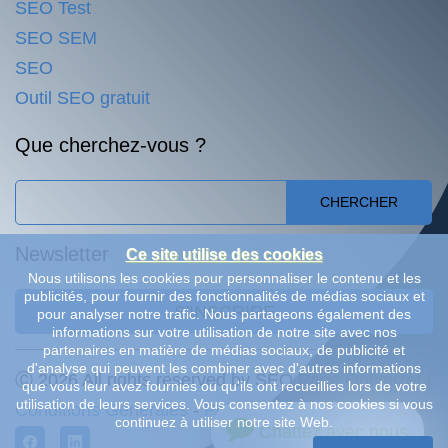
SEO Test
SEO SEM
SEO
Outil SEO gratuit
Que cherchez-vous ?
CHERCHER
Newsletter
Ce site utilise des cookies
Nous utilisons les cookies pour personnaliser le contenu et les
publicités, pour fournir des fonctionnalités de médias sociaux et
S'INSCRIRE
pour analyser notre trafic. Nous partageons également des
informations sur votre utilisation de notre site avec nos
partenaires en matière de médias sociaux, de publicité et
d'analyse qui peuvent les combiner avec d'autres informations
Ⓒ 2026 All rights reserved by SEO Page Optimizer |
que vous leur avez fournies ou qu'ils ont recueillies lors de votre
utilisation de leurs services. Vous consentez à nos cookies si vous
Conditions Générales
-
Politique de Confidentialité
continuez à utiliser notre site Web.
Chattez avec nous