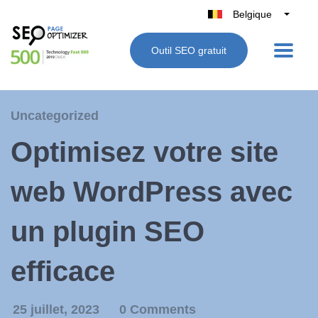
Belgique
België
Outil SEO gratuit
Nederland
France
Deutschland
Uncategorized
UK
Optimisez votre site
España
Italie
web WordPress avec
un plugin SEO
efficace
25 juillet, 2023
0 Comments