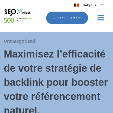
Belgique
België
Outil SEO gratuit
Nederland
France
Deutschland
Uncategorized
UK
Maximisez l’efficacité
España
Italie
de votre stratégie de
backlink pour booster
votre référencement
naturel.