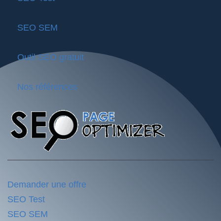
SEO SEM
Outil SEO gratuit
Nos références
Demander une offre
SEO Test
SEO SEM