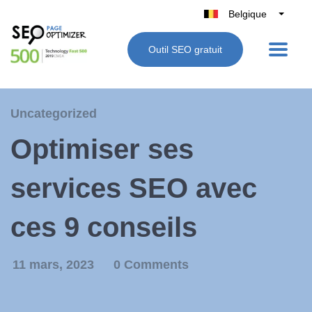
Belgique
België
Outil SEO gratuit
Nederland
France
Deutschland
Uncategorized
UK
Optimiser ses
España
Italie
services SEO avec
ces 9 conseils
11 mars, 2023
0 Comments