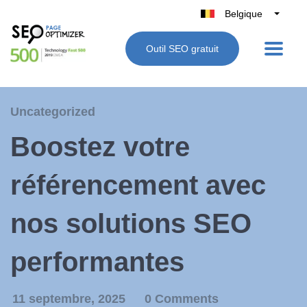
Belgique
België
Outil SEO gratuit
Nederland
France
Deutschland
Uncategorized
UK
Boostez votre
España
Italie
référencement avec
nos solutions SEO
performantes
11 septembre, 2025
0 Comments