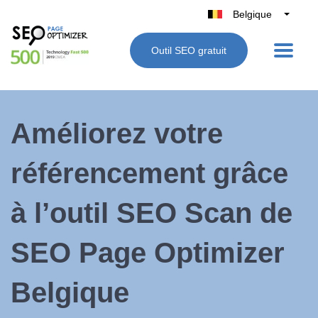
Belgique
België
Outil SEO gratuit
Nederland
France
Deutschland
Améliorez votre
UK
España
référencement grâce
Italie
à l’outil SEO Scan de
SEO Page Optimizer
Belgique