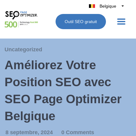
Belgique
België
Outil SEO gratuit
Nederland
France
Deutschland
Uncategorized
UK
Améliorez Votre
España
Italie
Position SEO avec
SEO Page Optimizer
Belgique
8 septembre, 2024
0 Comments