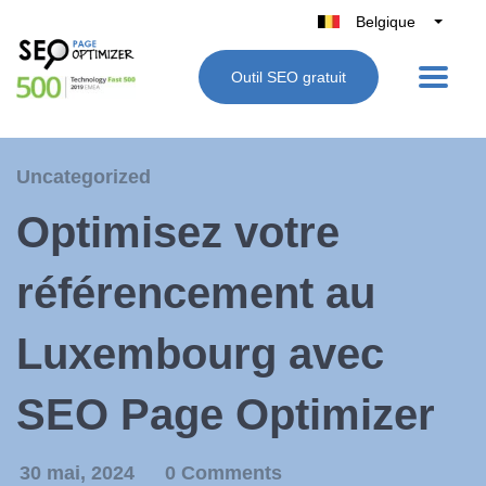
Belgique
België
Outil SEO gratuit
Nederland
France
Deutschland
Uncategorized
UK
Optimisez votre
España
Italie
référencement au
Luxembourg avec
SEO Page Optimizer
30 mai, 2024
0 Comments