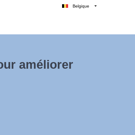
Belgique
België
Nederland
France
Deutschland
UK
our améliorer
España
Italie