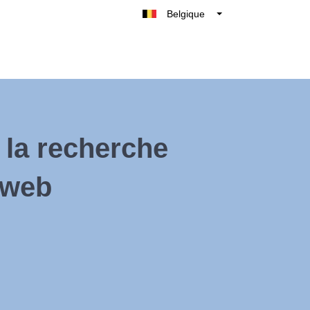
Belgique
België
Nederland
France
Deutschland
UK
à la recherche
España
Italie
 web