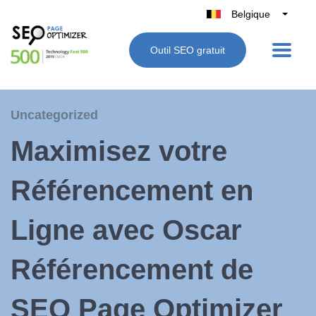
Belgique
België
Outil SEO gratuit
Nederland
France
Deutschland
Uncategorized
UK
Maximisez votre
España
Italie
Référencement en
Ligne avec Oscar
Référencement de
SEO Page Optimizer