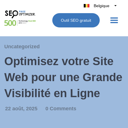
Belgique
België
Outil SEO gratuit
Nederland
France
Deutschland
Uncategorized
UK
Optimisez votre Site
España
Italie
Web pour une Grande
Visibilité en Ligne
22 août, 2025
0 Comments