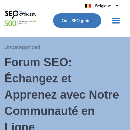
Belgique
België
Outil SEO gratuit
Nederland
France
Deutschland
Uncategorized
UK
Forum SEO:
España
Italie
Échangez et
Apprenez avec Notre
Communauté en
Ligne