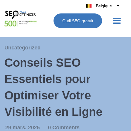
Belgique
België
Outil SEO gratuit
Nederland
France
Deutschland
Uncategorized
UK
Conseils SEO
España
Italie
Essentiels pour
Optimiser Votre
Visibilité en Ligne
29 mars, 2025
0 Comments