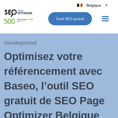
Belgique
België
Outil SEO gratuit
Nederland
France
Deutschland
Uncategorized
UK
Optimisez votre
España
Italie
référencement avec
Baseo, l’outil SEO
gratuit de SEO Page
Optimizer Belgique