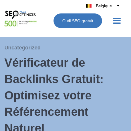
Belgique
België
Outil SEO gratuit
Nederland
France
Deutschland
Uncategorized
UK
Vérificateur de
España
Italie
Backlinks Gratuit:
Optimisez votre
Référencement
Naturel