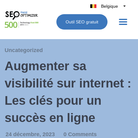
Belgique
België
Outil SEO gratuit
Nederland
France
Deutschland
Uncategorized
UK
Augmenter sa
España
Italie
visibilité sur internet :
Les clés pour un
succès en ligne
24 décembre, 2023
0 Comments