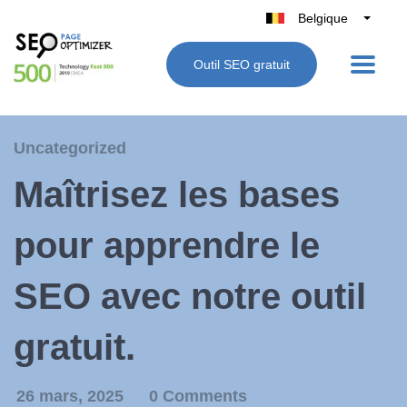
Belgique
België
Outil SEO gratuit
Nederland
France
Deutschland
Uncategorized
UK
Maîtrisez les bases
España
Italie
pour apprendre le
SEO avec notre outil
gratuit.
26 mars, 2025
0 Comments