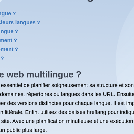
ngue ?
ieurs langues ?
lingue ?
ement ?
cement ?
 ?
e web multilingue ?
t essentiel de planifier soigneusement sa structure et so
-domaines, répertoires ou langues dans les URL. Ensuite,
er des versions distinctes pour chaque langue. Il est im
n littérale. Enfin, utilisez des balises hreflang pour ind
e site. Avec une planification minutieuse et une exécutio
n public plus large.