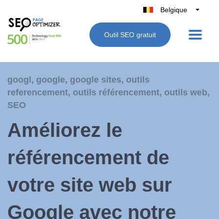
Belgique
België
Outil SEO gratuit
Nederland
France
Deutschland
googl
,
google
,
google sites
,
outils
UK
referencement
,
outils référencement
,
outils web
,
España
SEO
Italie
Améliorez le
référencement de
votre site web sur
Google avec notre