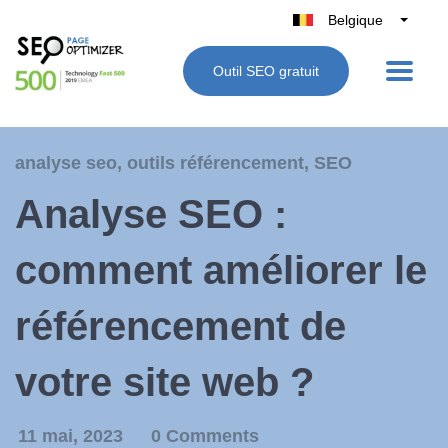
Belgique
België
Outil SEO gratuit
Nederland
France
Deutschland
analyse seo
,
outils référencement
,
SEO
UK
Analyse SEO :
España
Italie
comment améliorer le
référencement de
votre site web ?
11 mai, 2023
0 Comments