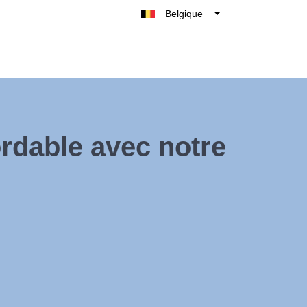
Belgique
België
Nederland
France
Deutschland
UK
rdable avec notre
España
Italie