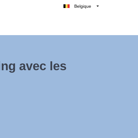
Belgique
België
Nederland
France
Deutschland
UK
ing avec les
España
Italie