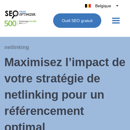
Belgique
België
Outil SEO gratuit
Nederland
France
Deutschland
netlinking
UK
Maximisez l’impact de
España
Italie
votre stratégie de
netlinking pour un
référencement
optimal