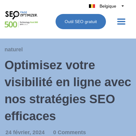
Belgique
België
Outil SEO gratuit
Nederland
France
Deutschland
naturel
UK
Optimisez votre
España
Italie
visibilité en ligne avec
nos stratégies SEO
efficaces
24 février, 2024
0 Comments