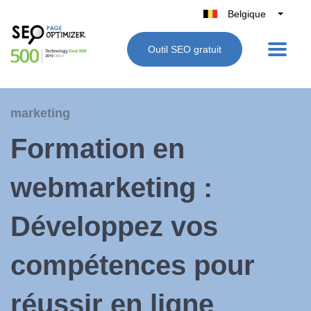
Belgique
België
Outil SEO gratuit
Nederland
France
Deutschland
marketing
UK
Formation en
España
Italie
webmarketing :
Développez vos
compétences pour
réussir en ligne