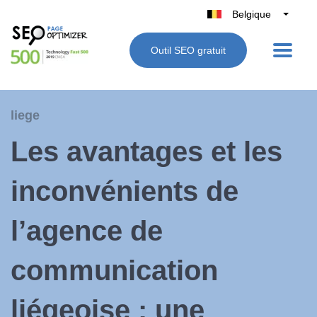
Belgique
België
Outil SEO gratuit
Nederland
France
Deutschland
liege
UK
Les avantages et les
España
Italie
inconvénients de
l’agence de
communication
liégeoise : une