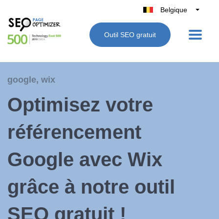
Belgique
België
Outil SEO gratuit
Nederland
France
Deutschland
google
,
wix
UK
Optimisez votre
España
Italie
référencement
Google avec Wix
grâce à notre outil
SEO gratuit !