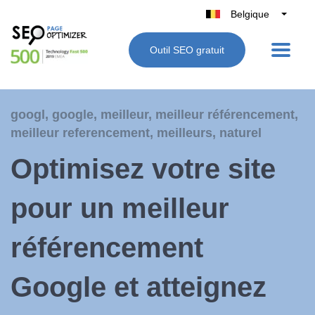
Belgique
België
Outil SEO gratuit
Nederland
France
Deutschland
googl
,
google
,
meilleur
,
meilleur référencement
,
UK
meilleur referencement
,
meilleurs
,
naturel
España
Optimisez votre site
Italie
pour un meilleur
référencement
Google et atteignez