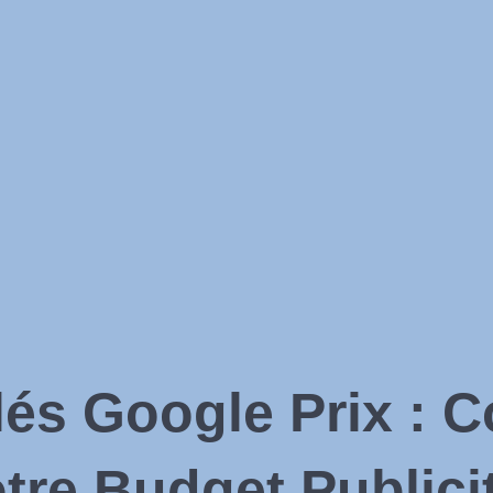
lés Google Prix
: 
tre Budget Publici