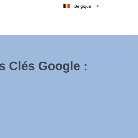
Belgique
België
Nederland
France
Deutschland
UK
s Clés Google :
España
Italie