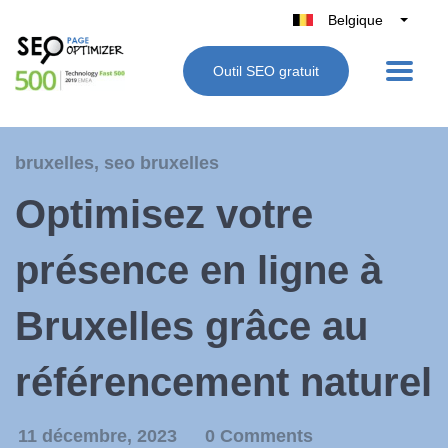
Belgique
België
Outil SEO gratuit
Nederland
France
Deutschland
bruxelles
,
seo bruxelles
UK
Optimisez votre
España
Italie
présence en ligne à
Bruxelles grâce au
référencement naturel
11 décembre, 2023
0 Comments