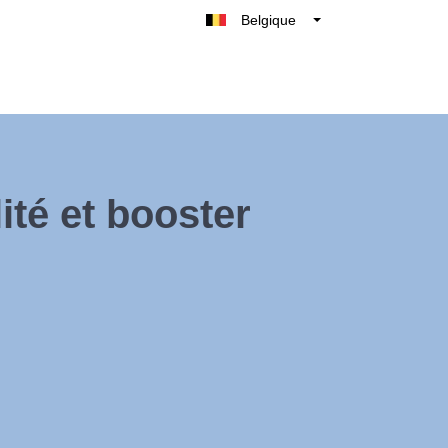
Belgique
België
Nederland
France
Deutschland
UK
ité et booster
España
Italie