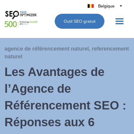
Belgique
België
Outil SEO gratuit
Nederland
France
Deutschland
agence de référencement naturel
,
referencement
UK
naturel
España
Les Avantages de
Italie
l’Agence de
Référencement SEO :
Réponses aux 6