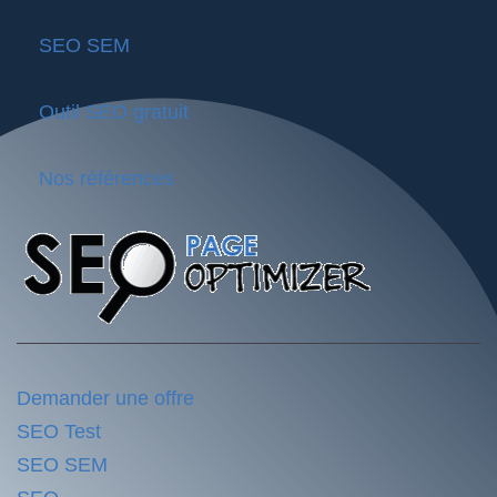
SEO SEM
Outil SEO gratuit
Nos références
Demander une offre
SEO Test
SEO SEM