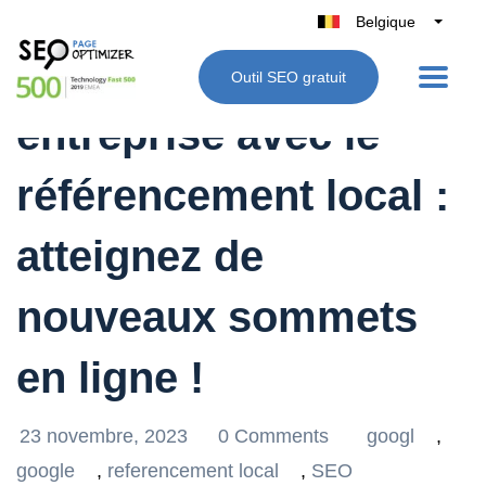
Belgique
België
Boostez votre
Outil SEO gratuit
Nederland
entreprise avec le
France
Deutschland
référencement local :
UK
España
atteignez de
Italie
nouveaux sommets
en ligne !
23 novembre, 2023
0 Comments
googl
,
google
,
referencement local
,
SEO