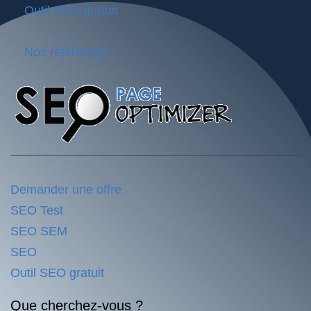
Outil SEO gratuit
Nos références
Demander une offre
SEO Test
SEO SEM
SEO
Outil SEO gratuit
Que cherchez-vous ?